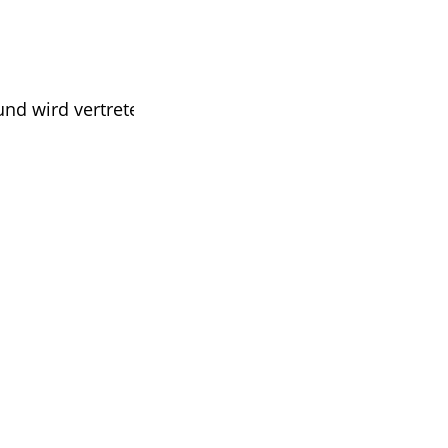
und wird vertreten durch Superintendent Dirk