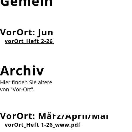
Gemeindebrief
VorOrt: Juni/Juli/August
vorOrt_Heft 2-26_www.pdf
Archiv
Hier finden Sie ältere Ausgaben der Glockentöne und
von "Vor-Ort".
VorOrt: März/April/Mai
vorOrt_Heft 1-26_www.pdf