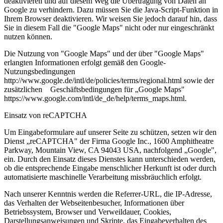
deaktivieren und auf diesem Weg die Übertragung von Daten an
Google zu verhindern. Dazu müssen Sie die Java-Script-Funktion in
Ihrem Browser deaktivieren. Wir weisen Sie jedoch darauf hin, dass
Sie in diesem Fall die "Google Maps" nicht oder nur eingeschränkt
nutzen können.
Die Nutzung von "Google Maps" und der über "Google Maps"
erlangten Informationen erfolgt gemäß den Google-
Nutzungsbedingungen
http://www.google.de/intl/de/policies/terms/regional.html sowie der
zusätzlichen Geschäftsbedingungen für „Google Maps"
https://www.google.com/intl/de_de/help/terms_maps.html.
Einsatz von reCAPTCHA
Um Eingabeformulare auf unserer Seite zu schützen, setzen wir den
Dienst „reCAPTCHA" der Firma Google Inc., 1600 Amphitheatre
Parkway, Mountain View, CA 94043 USA, nachfolgend „Google",
ein. Durch den Einsatz dieses Dienstes kann unterschieden werden,
ob die entsprechende Eingabe menschlicher Herkunft ist oder durch
automatisierte maschinelle Verarbeitung missbräuchlich erfolgt.
Nach unserer Kenntnis werden die Referrer-URL, die IP-Adresse,
das Verhalten der Webseitenbesucher, Informationen über
Betriebssystem, Browser und Verweildauer, Cookies,
Darstellungsanweisungen und Skripte, das Eingabeverhalten des