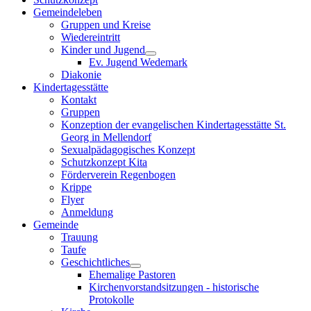
Gemeindeleben
Gruppen und Kreise
Wiedereintritt
Kinder und Jugend
Ev. Jugend Wedemark
Diakonie
Kindertagesstätte
Kontakt
Gruppen
Konzeption der evangelischen Kindertagesstätte St.
Georg in Mellendorf
Sexualpädagogisches Konzept
Schutzkonzept Kita
Förderverein Regenbogen
Krippe
Flyer
Anmeldung
Gemeinde
Trauung
Taufe
Geschichtliches
Ehemalige Pastoren
Kirchenvorstandsitzungen - historische
Protokolle