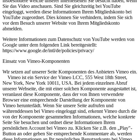
insbesondere welche unserer Internetseiten Sie besucht haben, wenn
Sie das Video anschauen. Sind Sie gleichzeitig bei YouTube
eingeloggt, werden diese Informationen Ihrem Mitgliedskonto bei
YouTube zugeordnet. Dies können Sie verhindern, indem Sie sich
vor dem Besuch unserer Website von Ihrem Mitgliedskonto
abmelden.
Weitere Informationen zum Datenschutz von YouTube werden von
Google unter dem folgenden Link bereitgestellt:
https://www.google.de/intl/de/policies/privacy/
Einsatz von Vimeo-Komponenten
Wir setzen auf unserer Seite Komponenten des Anbieters Vimeo ein.
Vimeo ist ein Service der Vimeo LCC, 555 West 18th Street,
New York, New York 10011, USA. Bei jedem einzelnen Abruf
unserer Webseite, die mit einer solchen Komponente ausgestattet ist,
veranlasst diese Komponente, dass der von Ihnen verwendete
Browser eine entsprechende Darstellung der Komponente von
Vimeo herunterlädt. Wenn Sie unsere Seite aufrufen und
währenddessen bei Vimeo eingeloggt sind, erkennt Vimeo durch die
von der Komponente gesammelten Informationen, welche konkrete
Seite Sie besuchen und ordnet diese Informationen Ihrem
persönlichen Account bei Vimeo zu. Klicken Sie z.B. den „Play"-
Button an oder geben Sie entsprechende Kommentare ab, werden
diese Informationen an Ihr persönliches Benutzerkonto bei Vimeo