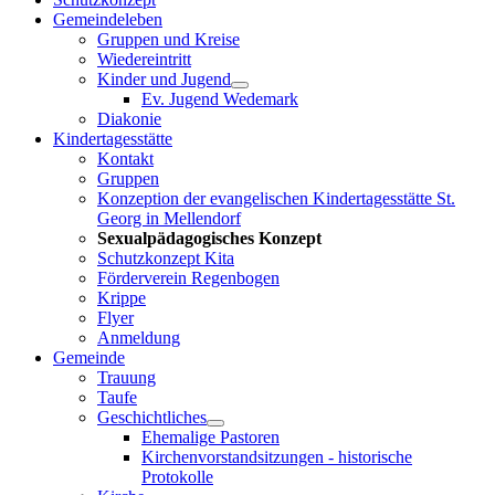
Gemeindeleben
Gruppen und Kreise
Wiedereintritt
Kinder und Jugend
Ev. Jugend Wedemark
Diakonie
Kindertagesstätte
Kontakt
Gruppen
Konzeption der evangelischen Kindertagesstätte St.
Georg in Mellendorf
Sexualpädagogisches Konzept
Schutzkonzept Kita
Förderverein Regenbogen
Krippe
Flyer
Anmeldung
Gemeinde
Trauung
Taufe
Geschichtliches
Ehemalige Pastoren
Kirchenvorstandsitzungen - historische
Protokolle