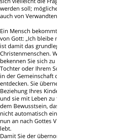
sich vielleicht die Frage, ob das Neugeborene getauft
werden soll; möglicherweise wird Ihnen diese Frage
auch von Verwandten gestellt.
Ein Mensch bekommt mit der Taufe ein Versprechen
von Gott: „Ich bleibe mit dir verbunden.“ Die Taufe
ist damit das grundlegende Ereignis im Leben eines
Christenmenschen. Wenn Sie Ihr Kind taufen lassen,
bekennen Sie sich zu der Verantwortung, Ihrer
Tochter oder Ihrem Sohn dabei zu helfen, das Leben
in der Gemeinschaft der Christinnen und Christen zu
entdecken. Sie übernehmen die Aufgabe, die
Beziehung Ihres Kindes zu Gott wachsen zu lassen
und sie mit Leben zu füllen – auch und gerade in
dem Bewusstsein, dass die Taufe aus Ihrem Kind
nicht automatisch einen Menschen macht, der von
nun an nach Gottes Vorstellungen und Lebensregeln
lebt.
Damit Sie der übernommenen Verantwortung