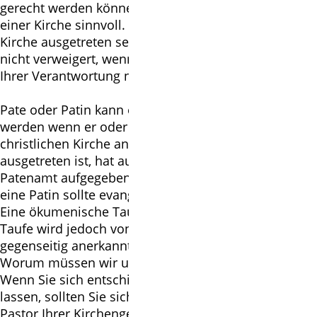
gerecht werden können, ist die Mitgliedschaft in
einer Kirche sinnvoll. Sollten Sie jedoch aus Ihrer
Kirche ausgetreten sein, wird Ihrem Kind die Taufe
nicht verweigert, wenn Sie gemeinsam mit den Paten
Ihrer Verantwortung nachkommen.
Pate oder Patin kann ein Mensch Ihres Vertrauens
werden wenn er oder sie konfirmiert ist und einer
christlichen Kirche angehört – wer aus der Kirche
ausgetreten ist, hat auch sein Recht auf das
Patenamt aufgegeben. Wenigstens ein Pate oder
eine Patin sollte evangelisch und konfirmiert sein.
Eine ökumenische Taufe ist noch nicht möglich; die
Taufe wird jedoch von den großen Konfessionen
gegenseitig anerkannt.
Worum müssen wir uns kümmern?
Wenn Sie sich entschieden haben, Ihr Kind taufen zu
lassen, sollten Sie sich an die Pastorin oder den
Pastor Ihrer Kirchengemeinde wenden; mit ihm oder