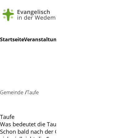
Navigation
Suchen
Startseite
Veranstaltungen
Schutzkonzept
Gemeindelebe
überspringen
Gemeinde
Taufe
Taufe
Was bedeutet die Taufe für unser Kind und uns?
Schon bald nach der Geburt ihres Kindes stellen Sie