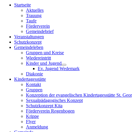
Startseite
Aktuelles
Trauung
Taufe
Förderverein
Gemeindebrief
Veranstaltungen
Schutzkonzept
Gemeindeleben
Gruppen und Kreise
Wiedereintritt
Kinder und Jugend
Ev. Jugend Wedemark
Diakonie
Kindertagesstätte
Kontakt
Gruppen
Konzeption der evangelischen Kindertagesstätte St. Geor
Sexualpädagogisches Konzept
Schutzkonzept Kita
Förderverein Regenbogen
Krippe
Flyer
Anmeldung