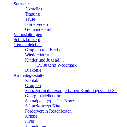
Startseite
Aktuelles
Trauung
Taufe
Förderverein
Gemeindebrief
Veranstaltungen
Schutzkonzept
Gemeindeleben
Gruppen und Kreise
Wiedereintritt
Kinder und Jugend
Ev. Jugend Wedemark
Diakonie
Kindertagesstätte
Kontakt
Gruppen
Konzeption der evangelischen Kindertagesstätte St.
Georg in Mellendorf
Sexualpädagogisches Konzept
Schutzkonzept Kita
Förderverein Regenbogen
Krippe
Flyer
Anmeldung