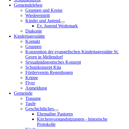
Gemeindeleben
Gruppen und Kreise
Wiedereintritt
Kinder und Jugend
Ev. Jugend Wedemark
Diakonie
Kindertagesstätte
Kontakt
Gruppen
Konzeption der evangelischen Kindertagesstätte St.
Georg in Mellendorf
Sexualpädagogisches Konzept
Schutzkonzept Kita
Förderverein Regenbogen
Krippe
Flyer
Anmeldung
Gemeinde
Trauung
Taufe
Geschichtliches
Ehemalige Pastoren
Kirchenvorstandsitzungen - historische
Protokolle