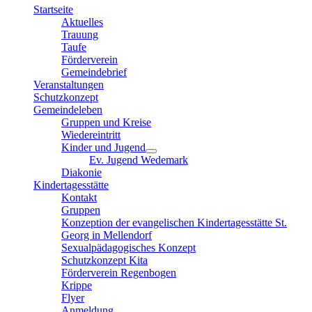
Startseite
Aktuelles
Trauung
Taufe
Förderverein
Gemeindebrief
Veranstaltungen
Schutzkonzept
Gemeindeleben
Gruppen und Kreise
Wiedereintritt
Kinder und Jugend
Ev. Jugend Wedemark
Diakonie
Kindertagesstätte
Kontakt
Gruppen
Konzeption der evangelischen Kindertagesstätte St.
Georg in Mellendorf
Sexualpädagogisches Konzept
Schutzkonzept Kita
Förderverein Regenbogen
Krippe
Flyer
Anmeldung